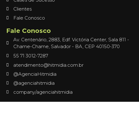
Clientes
Fale Conosco
Fale Conosco
Av. Centenário, 2883, Edf. Victória Center, Sala 811 -
Chame-Chame, Salvador - BA, CEP 40150-370
55 71 3012-7287
atendimento@hitmidia.com.br
@AgenciaHitmidia
@agenciahitmidia
company/agenciahitmidia
 güncel giriş
ultrabet giriş
ultrabet
ultrabet güncel giriş
ultr