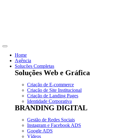
Skip
to
content
Home
Agência
Soluções Completas
Soluções Web e Gráfica
Criação de E-commerce
Criação de Site Institucional
Criação de Landing Pages
Identidade Corporativa
BRANDING DIGITAL
Gestão de Redes Sociais
Instagram e Facebook ADS
Google ADS
Vídeos