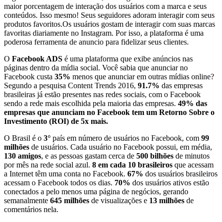
maior porcentagem de interação dos usuários com a marca e seus
conteúdos. Isso mesmo! Seus seguidores adoram interagir com seus
produtos favoritos.Os usuários gostam de interagir com suas marcas
favoritas diariamente no Instagram. Por isso, a plataforma é uma
poderosa ferramenta de anuncio para fidelizar seus clientes.
O
Facebook ADS
é uma plataforma que exibe anúncios nas
páginas dentro da mídia social. Você sabia que anunciar no
Facebook custa
35%
menos que anunciar em outras mídias online?
Segundo a pesquisa Content Trends 2016,
91.7%
das empresas
brasileiras já estão presentes nas redes sociais, com o Facebook
sendo a rede mais escolhida pela maioria das empresas.
49% das
empresas que anunciam no Facebook tem um Retorno Sobre o
Investimento (ROI) de 5x mais.
O Brasil é o
3°
país em número de usuários no Facebook, com
99
milhões
de usuários. Cada usuário no Facebook possui, em média,
130 amigos
, e as pessoas gastam cerca de
500 bilhões
de minutos
por mês na rede social azul.
8 em cada 10 brasileiros
que acessam
a Internet têm uma conta no Facebook.
67%
dos usuários brasileiros
acessam o Facebook todos os dias.
70%
dos usuários ativos estão
conectados a pelo menos uma página de negócios, gerando
semanalmente
645 milhões
de visualizações e
13 milhões
de
comentários nela.