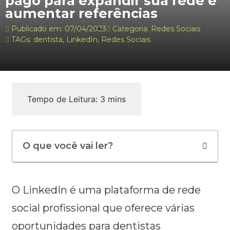
pago para expandir sua rede e
aumentar referências
Publicado em:
07/04/2023
Categoria:
Redes Sociais
TAGs:
dentista
,
LinkedIn
,
Redes Sociais
O que você vai ler?
O LinkedIn é uma plataforma de rede
social profissional que oferece várias
oportunidades para dentistas