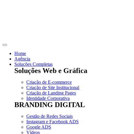
Skip
to
content
Home
Agência
Soluções Completas
Soluções Web e Gráfica
Criação de E-commerce
Criação de Site Institucional
Criação de Landing Pages
Identidade Corporativa
BRANDING DIGITAL
Gestão de Redes Sociais
Instagram e Facebook ADS
Google ADS
Vídeos