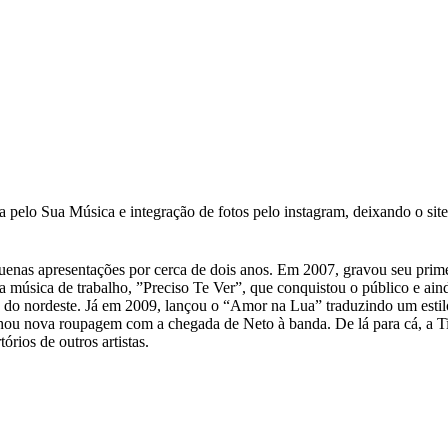
pelo Sua Música e integração de fotos pelo instagram, deixando o site
enas apresentações por cerca de dois anos. Em 2007, gravou seu prime
 música de trabalho, ”Preciso Te Ver”, que conquistou o público e ain
orró do nordeste. Já em 2009, lançou o “Amor na Lua” traduzindo um est
hou nova roupagem com a chegada de Neto à banda. De lá para cá, a Ti
rios de outros artistas.