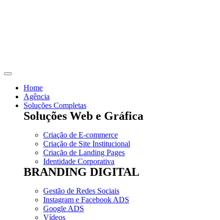
Skip
to
content
Home
Agência
Soluções Completas
Soluções Web e Gráfica
Criação de E-commerce
Criação de Site Institucional
Criação de Landing Pages
Identidade Corporativa
BRANDING DIGITAL
Gestão de Redes Sociais
Instagram e Facebook ADS
Google ADS
Vídeos