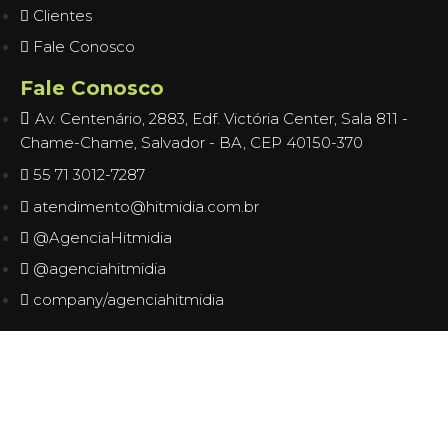
Clientes
Fale Conosco
Fale Conosco
Av. Centenário, 2883, Edf. Victória Center, Sala 811 -
Chame-Chame, Salvador - BA, CEP 40150-370
55 71 3012-7287
atendimento@hitmidia.com.br
@AgenciaHitmidia
@agenciahitmidia
company/agenciahitmidia
ncel giriş
starzbet giriş
starzbet
starzbet güncel giriş
starzb