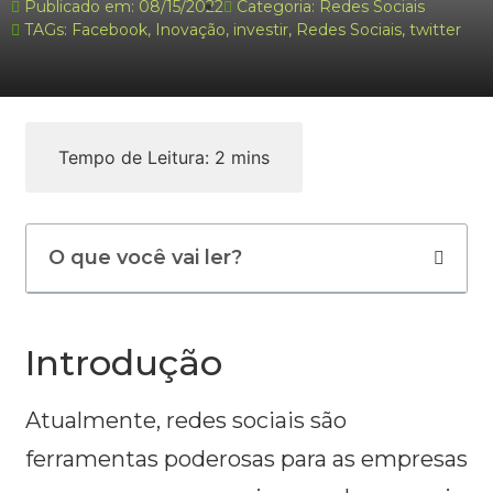
Publicado em:
08/15/2022
Categoria:
Redes Sociais
TAGs:
Facebook
,
Inovação
,
investir
,
Redes Sociais
,
twitter
O que você vai ler?
Introdução
Atualmente, redes sociais são
ferramentas poderosas para as empresas